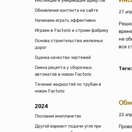
Инспекция и унификация шрифтов
Обновления контента на сайте
27 апр
Начинаем играть эффективно
Решил
Играем в Factorio и строим фабрику
время
не о
Основа строительства железных
все с
дорог
Оценка качества чертежей
Смена рецепта у сборочных
Теги:
автоматов в новом Factorio
Течение жидкостей по трубам в
новом Factorio
Обно
2024
22 апр
Послания инопланетян
Прове
Другой вариант подачи угля при