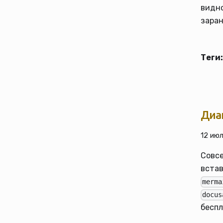
видно
заран
Теги:
Диа
12 июл
Совс
встав
merma
docus
беспл