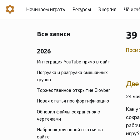
Начинаем играть
Ресурсы
Энергия
Чё исч
39
Все записи
Посмо
2026
Интеграция YouTube прямо в сайт
Погрузка и разгрузка смешанных
грузов
Две
Торжественное открытие Jlovber
24 мая
Новая статья про фортификацию
Как у
Обновил файлы сохранёнок с
сокра
чертежами
рабоч
Набросок для новой статьи на
игру?
сайте