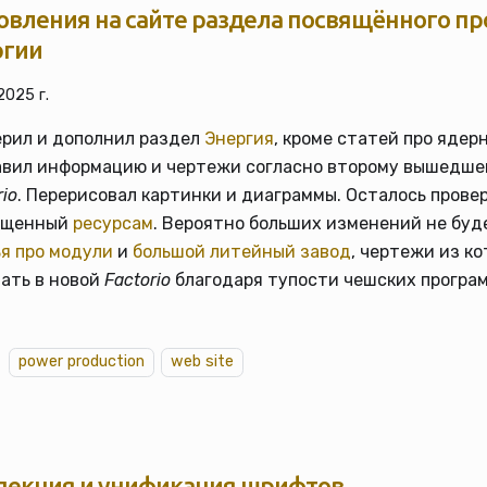
овления на сайте раздела посвящённого пр
ргии
2025 г.
рил и дополнил раздел
Энергия
, кроме статей про ядер
авил информацию и чертежи согласно второму вышедше
rio
. Перерисовал картинки и диаграммы. Осталось прове
ященный
ресурсам
. Вероятно больших изменений не буде
я про модули
и
большой литейный завод
, чертежи из к
ать в новой
Factorio
благодаря тупости чешских програ
power production
web site
пекция и унификация шрифтов