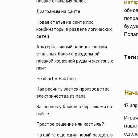
плавке стальных балок
мате
обно
Диаграммы на сайте
попра
Новая статья на сайте про
буду
комбинаторы в разделе логических
Полаг
сетей
Альтернативный вариант плавки
стальных балок с раздельной
Теги:
плавкой железной руды и железных
плит
Pixel art в Factorio
Как расчитывается производство
Нач
электричества из пара
17 апр
Заголовок у блоков с чертежами на
сайте
Играя
Простое решение или костыль?
наша 
сдела
На сайте ещё один новый раздел, а