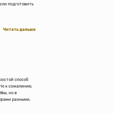
если подготовить
Читать дальше
простой способ
 Но к сожалению,
Увы, но в
торами разными,