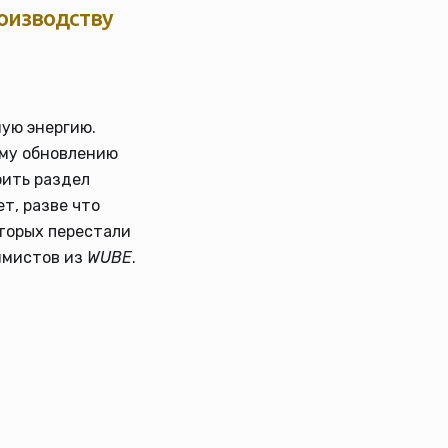
оизводству
ную энергию.
му обновлению
рить раздел
т, разве что
оторых перестали
ммистов из
WUBE
.