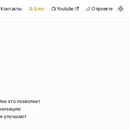
 Контакты
📝 Блог
📺 Youtube
📐 О проекте
йке это позволяет
ганизацию
ые улучшают