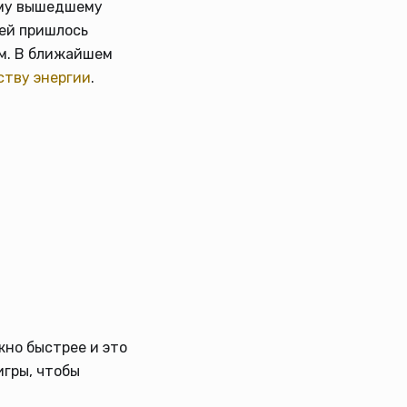
ому вышедшему
чей пришлось
ым. В ближайшем
ству энергии
.
жно быстрее и это
игры, чтобы