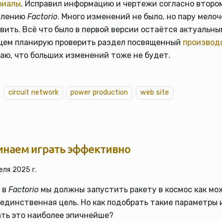
риалы
. Исправил информацию и чертежи согласно втор
влению
Factorio
. Много изменений не было, но пару мело
вить. Всё что было в первой версии остаётся актуальн
щем планирую проверить раздел посвященный
производ
аю, что больших изменений тоже не будет.
circuit network
power production
web site
инаем играть эффективно
еля 2025 г.
 в
Factorio
мы должны запустить ракету в космос как мо
единственная цель. Но как подобрать такие параметры 
ть это наиболее эпичнейше?