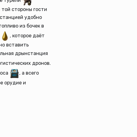
ые турели
с той стороны гости
дстанцией удобно
топливо из бочек в
, которое даёт
но вставить
ельная дрынстанция
огистических дронов.
роса
, а всего
ое орудие и