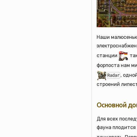
Наши малюсеньки
электроснабжен
станции
так
форпоста нам м
, одн
Radar
строений липес
Основной до
Для всех послед
фауна плодится 