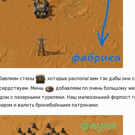
бавляем стены
, которые располагаем так дабы они 
усердствуем. Мины
добавляем по очень большому же
дом с лазерными турелями. Наш малюсенький форпост г
зером и валить бронебойными патронами: