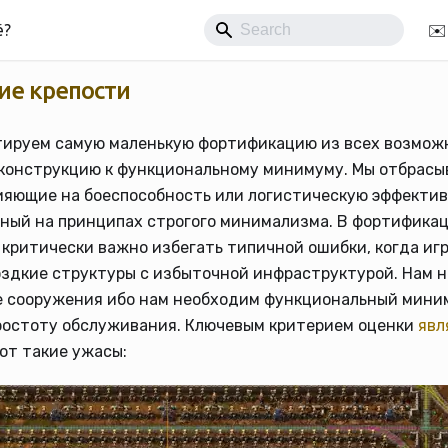
ё?
✉️
е крепости
тируем самую маленькую фортификацию из всех возможн
 конструкцию к функциональному минимуму. Мы отбрасы
ияющие на боеспособность или логистическую эффектив
нный на принципах строгого минимализма. В фортифика
критически важно избегать типичной ошибки, когда иг
оздкие структуры с избыточной инфраструктурой. Нам 
 сооружения ибо нам необходим функциональный мини
ростоту обслуживания. Ключевым критерием оценки
явл
 вот такие ужасы: