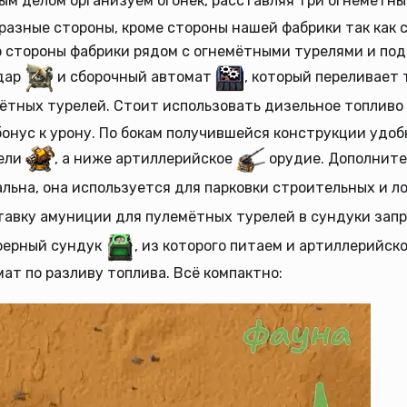
ым делом организуем огонёк, расставляя три огнемётн
разные стороны, кроме стороны нашей фабрики так как 
о стороны фабрики рядом с огнемётными турелями и по
дар
и сборочный автомат
, который переливает 
ётных турелей. Стоит использовать дизельное топливо
онус к урону. По бокам получившейся конструкции удоб
ели
, а ниже артиллерийское
орудие. Дополнит
льна, она используется для парковки строительных и л
тавку амуниции для пулемётных турелей в сундуки зап
уферный сундук
, из которого питаем и артиллерийск
ат по разливу топлива. Всё компактно: