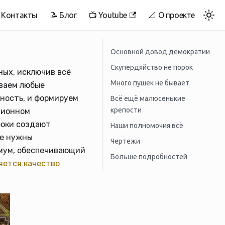
 Контакты
📝 Блог
📺 Youtube
📐 О проекте
Основной довод демократии
Скупердяйство не порок
ых, исключив всё
Много пушек не бывает
ваем любые
ность, и формируем
Всё ещё малюсенькие
крепости
ционном
роки создают
Наши полномочия всё
не нужны
Чертежи
мум, обеспечивающий
Больше подробностей
яется качество