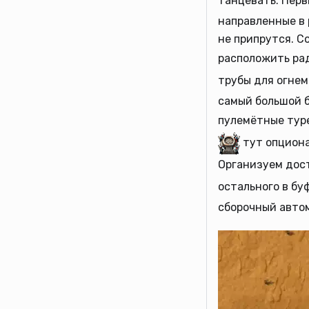
танцевать. Перв
направленные в 
не припрутся. С
расположить ра
трубы для огнем
самый большой б
пулемётные тур
тут опциона
Организуем дос
остального в б
сборочный автом