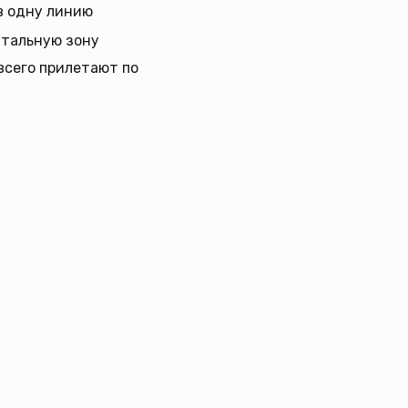
в одну линию
нтальную зону
всего прилетают по