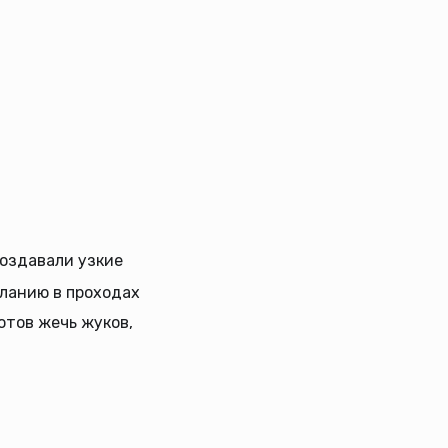
создавали узкие
ланию в проходах
отов жечь жуков,